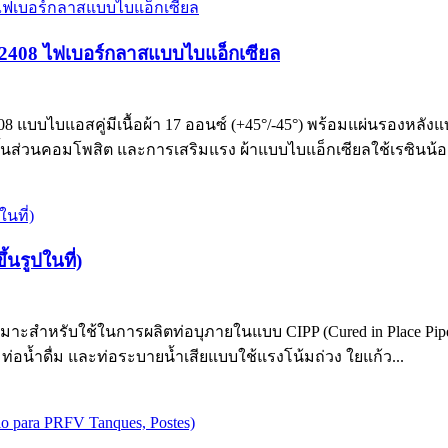
2408 ไฟเบอร์กลาสแบบไบแอ็กเซียล
1708 แบบไบแอสคู่มีเนื้อผ้า 17 ออนซ์ (+45°/-45°) พร้อมแผ่นรองหลั
้นส่วนคอมโพสิต และการเสริมแรง ผ้าแบบไบแอ็กเซียลใช้เรซินน้อ
้นรูปในที่)
 เหมาะสำหรับใช้ในการผลิตท่อบุภายในแบบ CIPP (Cured in Place P
น้ำดื่ม และท่อระบายน้ำเสียแบบใช้แรงโน้มถ่วง ใยแก้ว...