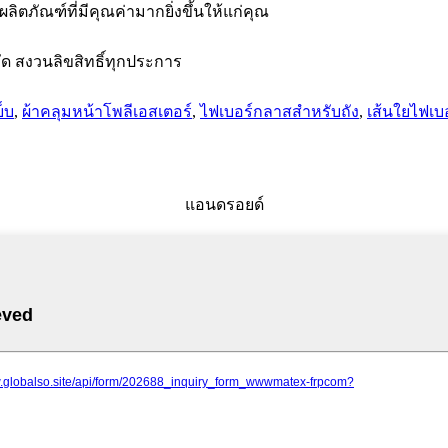
ภัณฑ์ที่มีคุณค่ามากยิ่งขึ้นให้แก่คุณ
กัด สงวนลิขสิทธิ์ทุกประการ
็บ
,
ผ้าคลุมหน้าโพลีเอสเตอร์
,
ไฟเบอร์กลาสสำหรับถัง
,
เส้นใยไฟเบ
แอนดรอยด์