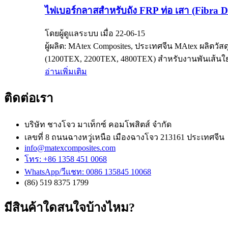
ไฟเบอร์กลาสสำหรับถัง FRP ท่อ เสา (Fibra D
โดยผู้ดูแลระบบ เมื่อ 22-06-15
ผู้ผลิต: MAtex Composites, ประเทศจีน MAtex ผลิตวั
(1200TEX, 2200TEX, 4800TEX) สำหรับงานพันเส้นใย
อ่านเพิ่มเติม
ติดต่อเรา
บริษัท ชางโจว มาเท็กซ์ คอมโพสิตส์ จำกัด
เลขที่ 8 ถนนฉางหวู่เหนือ เมืองฉางโจว 213161 ประเทศจีน
info@matexcomposites.com
โทร: +86 1358 451 0068
WhatsApp/วีแชท: 0086 135845 10068
(86) 519 8375 1799
มีสินค้าใดสนใจบ้างไหม?