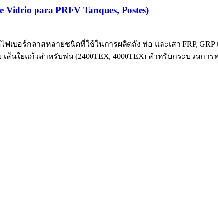
e Vidrio para PRFV Tanques, Postes)
สดุไฟเบอร์กลาสหลายชนิดที่ใช้ในการผลิตถัง ท่อ และเสา FRP, GRP เ
 เส้นใยแก้วสำหรับพ่น (2400TEX, 4000TEX) สำหรับกระบวนการพ่