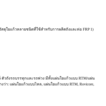
ลิตวัสดุใยแก้วหลายชนิดที่ใช้สำหรับการผลิตถังและท่อ FRP 1)
ัวถังรถบรรทุกและรถพ่วง มีทั้งแผ่นใยแก้วแบบ RTM/แผ่น
างว่า: แผ่นใยแก้วแบบไหล, แผ่นใยแก้วแบบ RTM, Rovicore,