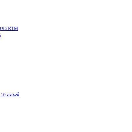
นรอง RTM
ง
 10 ออนซ์