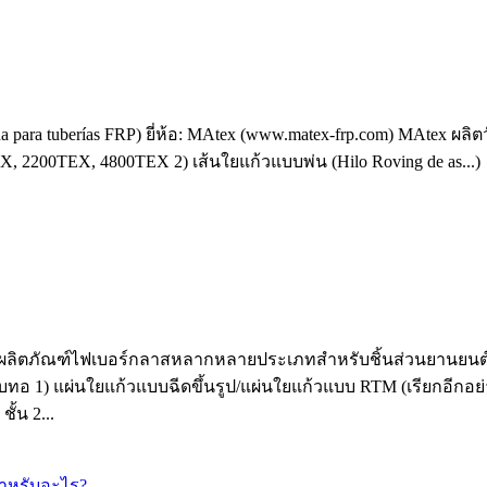
na para tuberías FRP) ยี่ห้อ: MAtex (www.matex-frp.com) MAtex ผ
EX, 2200TEX, 4800TEX 2) เส้นใยแก้วแบบพ่น (Hilo Roving de as...)
อผลิตภัณฑ์ไฟเบอร์กลาสหลากหลายประเภทสำหรับชิ้นส่วนยานยนต์ ต
อ 1) แผ่นใยแก้วแบบฉีดขึ้นรูป/แผ่นใยแก้วแบบ RTM (เรียกอีกอย่
ั้น 2...